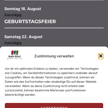
Sonntag
16.
August
Ganztägig
GEBURTSTAGSFEIER
Samstag
22.
August
Ganztägig
HOCHZEIT
Zustimmung verwalten
Samstag
29.
August
Um dir ein optimales Erlebnis zu bieten, verwenden wir Technologien
Ganztägig
wie Cookies, um Geräteinformationen zu speichern und/oder darauf
HOCHZEIT
zuzugreifen. Wenn du diesen Technologien zustimmst, können wir
Daten wie das Surfverhalten oder eindeutige IDs auf dieser Website
verarbeiten. Wenn du deine Zustimmung nicht erteilst oder
zurückziehst, können bestimmte Merkmale und Funktionen
beeinträchtigt werden.
Hier geht es zum gesamten
Eventkalender