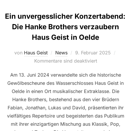
Ein unvergesslicher Konzertabend:
Die Hanke Brothers verzaubern
Haus Geist in Oelde
Veröffentlicht
von
Haus Geist
News
9. Februar 2025
am
Kommentare sind deaktiviert
Am 13. Juni 2024 verwandelte sich die historische
Gewölbescheune des Wasserschlosses Haus Geist in
Oelde in einen Ort musikalischer Extraklasse. Die
Hanke Brothers, bestehend aus den vier Brüdern
Fabian, Jonathan, Lukas und David, präsentierten ihr
vielfältiges Repertoire und begeisterten das Publikum
mit ihrer einzigartigen Mischung aus Klassik, Pop,