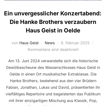
Ein unvergesslicher Konzertabend:
Die Hanke Brothers verzaubern
Haus Geist in Oelde
Veröffentlicht
von
Haus Geist
News
9. Februar 2025
am
Kommentare sind deaktiviert
Am 13. Juni 2024 verwandelte sich die historische
Gewölbescheune des Wasserschlosses Haus Geist in
Oelde in einen Ort musikalischer Extraklasse. Die
Hanke Brothers, bestehend aus den vier Brüdern
Fabian, Jonathan, Lukas und David, präsentierten ihr
vielfältiges Repertoire und begeisterten das Publikum
mit ihrer einzigartigen Mischung aus Klassik, Pop,