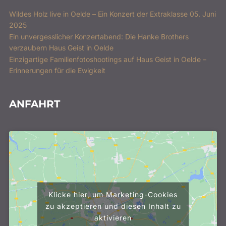
Wildes Holz live in Oelde – Ein Konzert der Extraklasse 05. Juni
2025
Ein unvergesslicher Konzertabend: Die Hanke Brothers
verzaubern Haus Geist in Oelde
Einzigartige Familienfotoshootings auf Haus Geist in Oelde –
Erinnerungen für die Ewigkeit
ANFAHRT
Klicke hier, um Marketing-Cookies
zu akzeptieren und diesen Inhalt zu
aktivieren