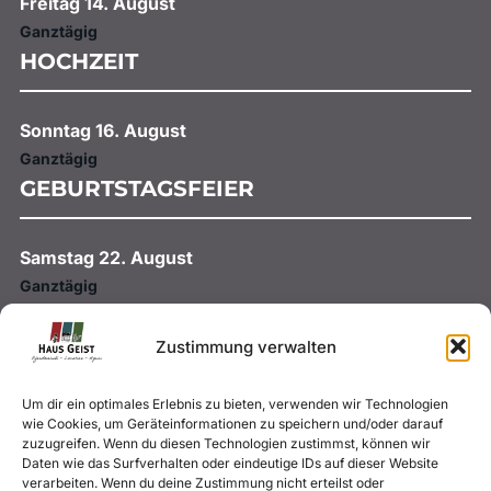
Freitag
14.
August
Ganztägig
HOCHZEIT
Sonntag
16.
August
Ganztägig
GEBURTSTAGSFEIER
Samstag
22.
August
Ganztägig
HOCHZEIT
Zustimmung verwalten
Samstag
29.
August
Um dir ein optimales Erlebnis zu bieten, verwenden wir Technologien
Ganztägig
wie Cookies, um Geräteinformationen zu speichern und/oder darauf
HOCHZEIT
zuzugreifen. Wenn du diesen Technologien zustimmst, können wir
Daten wie das Surfverhalten oder eindeutige IDs auf dieser Website
verarbeiten. Wenn du deine Zustimmung nicht erteilst oder