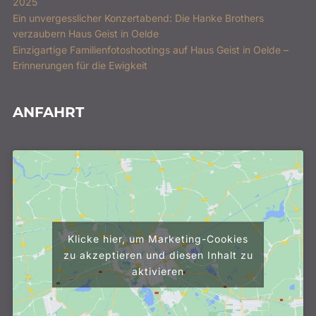
2025
Ein unvergesslicher Konzertabend: Die Hanke Brothers
verzaubern Haus Geist in Oelde
Einzigartige Familienfotoshootings auf Haus Geist in Oelde –
Erinnerungen für die Ewigkeit
ANFAHRT
Klicke hier, um Marketing-Cookies
zu akzeptieren und diesen Inhalt zu
aktivieren