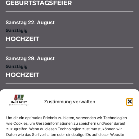
GEBURTSTAGSFEIER
Samstag
22.
August
Ganztägig
HOCHZEIT
Samstag
29.
August
Ganztägig
HOCHZEIT
September 2026
Zustimmung verwalten
Samstag
5.
September
Um dir ein optimales Erlebnis zu bieten, verwenden wir Technologien
Ganztägig
wie Cookies, um Geräteinformationen zu speichern und/oder darauf
HOCHZEIT
zuzugreifen. Wenn du diesen Technologien zustimmst, können wir
Daten wie das Surfverhalten oder eindeutige IDs auf dieser Website