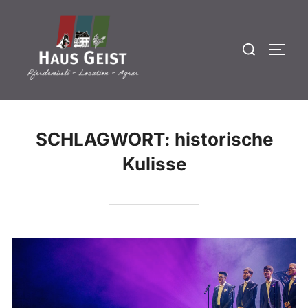
Zum
Inhalt
Suchen
springen
SEIT
nach:
SCHLAGWORT:
historische
Kulisse