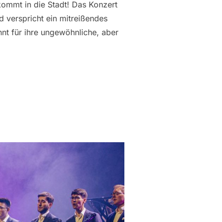
kommt in die Stadt! Das Konzert
 verspricht ein mitreißendes
nnt für ihre ungewöhnliche, aber
ELDE – EIN KONZERT DER EXTRAKLASSE 05. JUNI 2025“