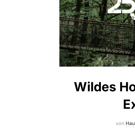
Wildes Hol
E
von
Hau