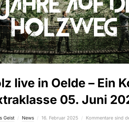
z live in Oelde – Ein 
xtraklasse 05. Juni 20
Veröffentlicht
s Geist
News
16. Februar 2025
Kommentare sind de
am