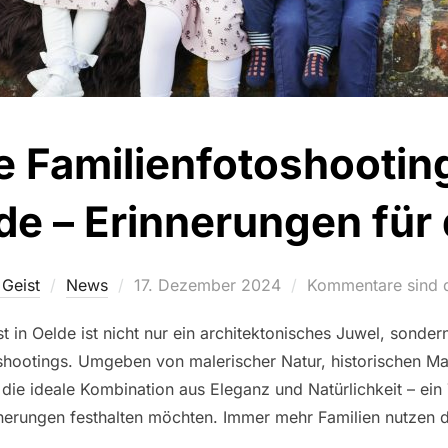
ge Familienfotoshootin
lde – Erinnerungen für 
Veröffentlicht
Geist
News
17. Dezember 2024
Kommentare sind d
am
in Oelde ist nicht nur ein architektonisches Juwel, sondern
shootings. Umgeben von malerischer Natur, historischen M
die ideale Kombination aus Eleganz und Natürlichkeit – ein
nerungen festhalten möchten. Immer mehr Familien nutzen 