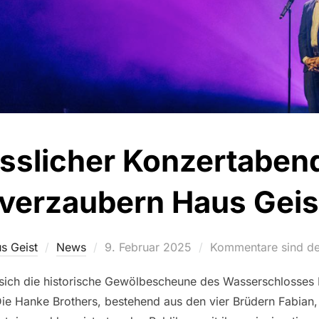
sslicher Konzertaben
 verzaubern Haus Geist
Veröffentlicht
s Geist
News
9. Februar 2025
Kommentare sind dea
am
ich die historische Gewölbescheune des Wasserschlosses H
Die Hanke Brothers, bestehend aus den vier Brüdern Fabian