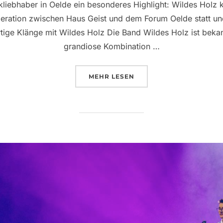
liebhaber in Oelde ein besonderes Highlight: Wildes Holz 
eration zwischen Haus Geist und dem Forum Oelde statt und
rtige Klänge mit Wildes Holz Die Band Wildes Holz ist beka
grandiose Kombination …
ÜBER „WILDES HOLZ LIVE IN O
MEHR
LESEN