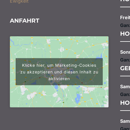
Ewigkeit
Frei
ANFAHRT
Gan
HO
Son
Gan
Klicke hier, um Marketing-Cookies
GE
zu akzeptieren und diesen Inhalt zu
aktivieren
Sam
Gan
HO
Sam
Gan