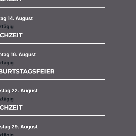
tag
14.
August
ztägig
CHZEIT
ntag
16.
August
ztägig
BURTSTAGSFEIER
stag
22.
August
ztägig
CHZEIT
stag
29.
August
ztägig