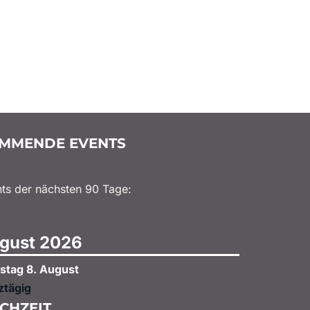
NFOTOSHOOTINGS AUF HAUS GEIST IN OELDE – ERINNERUNGEN
MMENDE EVENTS
ts der nächsten 90 Tage:
gust 2026
stag
8.
August
ztägig
CHZEIT