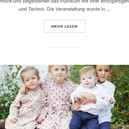
pertoire und begeisterten das Publikum mit ihrer einzigartig
und Techno. Die Veranstaltung wurde in …
ÜBER „EIN UNVERGESSLICHER
MEHR
LESEN