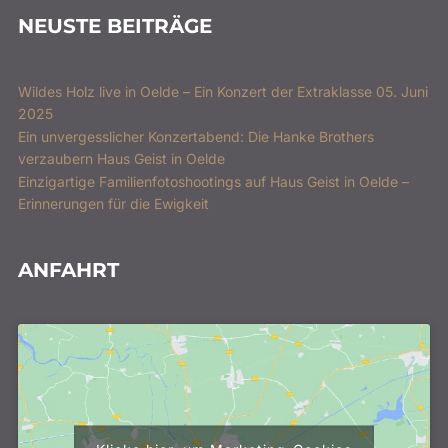
NEUSTE BEITRÄGE
Wildes Holz live in Oelde – Ein Konzert der Extraklasse 05. Juni
2025
Ein unvergesslicher Konzertabend: Die Hanke Brothers
verzaubern Haus Geist in Oelde
Einzigartige Familienfotoshootings auf Haus Geist in Oelde –
Erinnerungen für die Ewigkeit
ANFAHRT