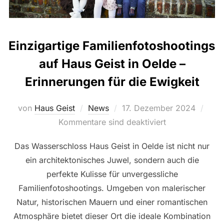
Einzigartige Familienfotoshootings
auf Haus Geist in Oelde –
Erinnerungen für die Ewigkeit
Veröffentlicht
von
Haus Geist
News
17. Dezember 2024
am
Kommentare sind deaktiviert
Das Wasserschloss Haus Geist in Oelde ist nicht nur
ein architektonisches Juwel, sondern auch die
perfekte Kulisse für unvergessliche
Familienfotoshootings. Umgeben von malerischer
Natur, historischen Mauern und einer romantischen
Atmosphäre bietet dieser Ort die ideale Kombination