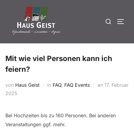
Zum
Inhalt
Suchen
springen
SEIT
nach:
Mit wie viel Personen kann ich
feiern?
Veröffentlicht
von
Haus Geist
in
FAQ
,
FAQ Events
an
17. Februar
am
2025
Bei Hochzeiten bis zu 160 Personen. Bei anderen
Veranstaltungen ggf. mehr.